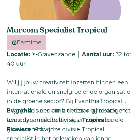
Marcom Specialist Tropical
Parttime
Locatie:
‘s-Gravenzande │
Aantal uur:
32 tot
40 uur
Wil jij jouw creativiteit inzetten binnen een
internationale en snelgroeiende organisatie
in de groene sector? Bij EvanthiaTropical
krijg je de kans om zichtbaar bij te dragen
Evanthia
is een ambitieuze organisatie met
aan onze marktbeleving en commerciële
twee dynamische divisies:
Tropical
en
groei wereldwijd.
Flowers
. Voor onze divisie Tropical,
specialist in het opkweken van jonge