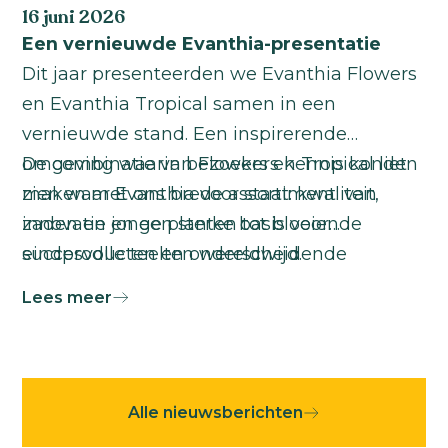
16 juni 2026
Een vernieuwde Evanthia-presentatie
Dit jaar presenteerden we Evanthia Flowers
en Evanthia Tropical samen in een
vernieuwde stand. Een inspirerende
omgeving waarin bezoekers kennis konden
De combinatie van Flowers en Tropical liet
maken met ons brede assortiment: van
zien waar Evanthia voor staat: kwaliteit,
zaden en jonge planten tot bloeiende
innovatie en een sterke basis voor
eindproducten en onderscheidende
succesvolle teelten wereldwijd.
tropicals.
Lees meer
Alle nieuwsberichten