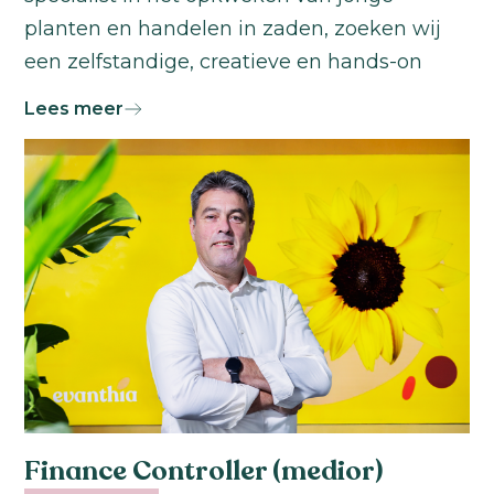
planten en handelen in zaden, zoeken wij
een zelfstandige, creatieve en hands-on
MarcomSpecialist
die onze marketing en
Lees meer
communicatieactiviteiten naar een hoger
niveau tilt. In deze functie draag je zichtbaar
bij aan onze uitstraling in de markt en
ondersteun je onze salesmanagers met
allerlei marketing- en
communicatiewerkzaamheden.
Finance Controller (medior)