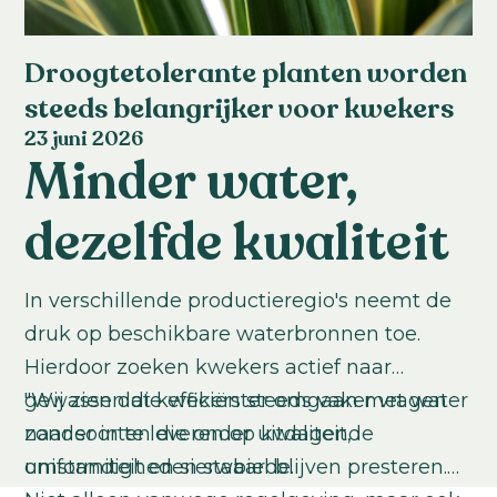
Droogtetolerante planten worden
steeds belangrijker voor kwekers
23 juni 2026
Minder water,
dezelfde kwaliteit
In verschillende productieregio's neemt de
druk op beschikbare waterbronnen toe.
Hierdoor zoeken kwekers actief naar
gewassen die efficiënter omgaan met water
"Wij zien dat kwekers steeds vaker vragen
zonder in te leveren op kwaliteit,
naar soorten die onder uitdagende
uniformiteit en sierwaarde.
omstandigheden stabiel blijven presteren.