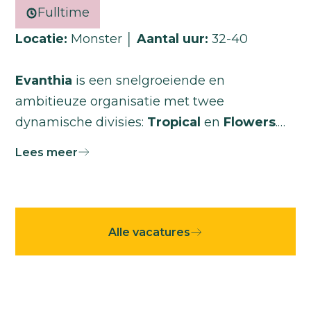
Fulltime
Locatie:
Monster │
Aantal uur:
32-40
Evanthia
is een snelgroeiende en
ambitieuze organisatie met twee
dynamische divisies:
Tropical
en
Flowers
.
Voor onze divisie Flowers,specialist in het
Lees meer
veredelen, ontwikkelen en vermarkten van
hoogwaardige snijbloemen en potplanten,
zoeken wij een
Finance Controller
(medior).
Alle vacatures