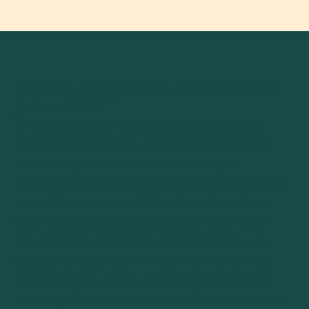
Samen leggen we de basis voor
jouw teelt
Evanthia levert zaden en jonge planten,
maar is bovenal een veredelaar met een
visie, een partner. Met unieke eigen
genetica, een selectie topseries van andere
veredelaars én een flinke dosis kennis en
ervaring leggen we samen de basis voor
jouw teelt. Bij Evanthia heeft service nog
een gezicht en een naam. We maken het
persoonlijk en staan je bij tijdens teelt en
verkoop. Samen kunnen we bloeien, samen