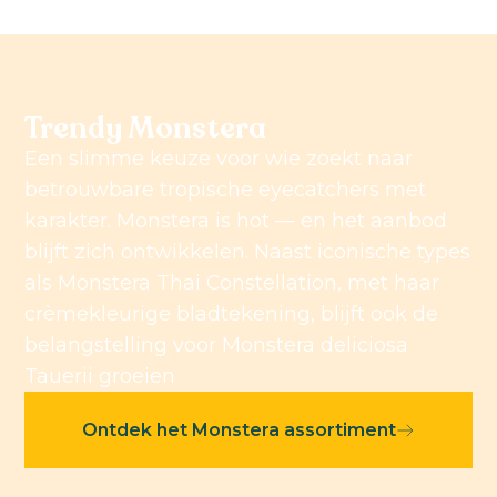
Trendy Monstera
Een slimme keuze voor wie zoekt naar
betrouwbare tropische eyecatchers met
karakter. Monstera is hot — en het aanbod
blijft zich ontwikkelen. Naast iconische types
als Monstera Thai Constellation, met haar
crèmekleurige bladtekening, blijft ook de
belangstelling voor Monstera deliciosa
Tauerii groeien
Ontdek het Monstera assortiment