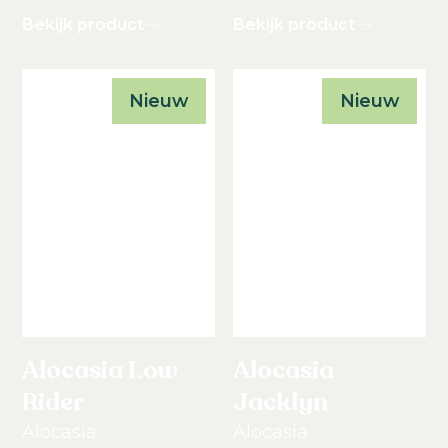
Bekijk product
Bekijk product
Nieuw
Nieuw
Alocasia Low
Alocasia
Rider
Jacklyn
Alocasia
Alocasia