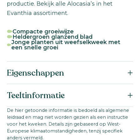
productie. Bekijk alle Alocasia’s in het
Evanthia assortiment.
Compacte groeiwijze
Heldergroen glanzend blad
Jonge planten uit weefselkweek met
een snelle groei
Eigenschappen
Botanische naam:
Teeltinformatie
Alocasia
Familie:
Startmateriaal:
De hier getoonde informatie is bedoeld als algemene
Araceae
leidraad en mag niet worden gezien als een instructie
Jonge plant uit weefselkweek
Productgroep:
voor het kweken. Details zijn gebaseerd op West-
Ideale teelttemperatuur:
Europese klimaatomstandigheden, tenzij specifiek
Alocasia
20-23
°C
anders vermeld.