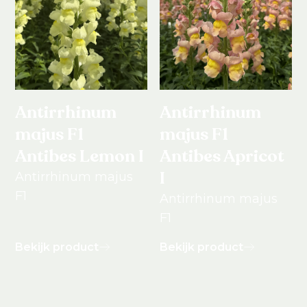
Antirrhinum
Antirrhinum
majus F1
majus F1
Antibes Lemon I
Antibes Apricot
I
Antirrhinum majus
F1
Antirrhinum majus
F1
Bekijk product
Bekijk product