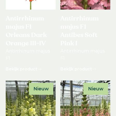
Antirrhinum
Antirrhinum
majus F1
majus F1
Orleans Dark
Antibes Soft
Orange III-IV
Pink I
Antirrhinum majus
Antirrhinum majus
F1
F1
Bekijk product
Bekijk product
Nieuw
Nieuw