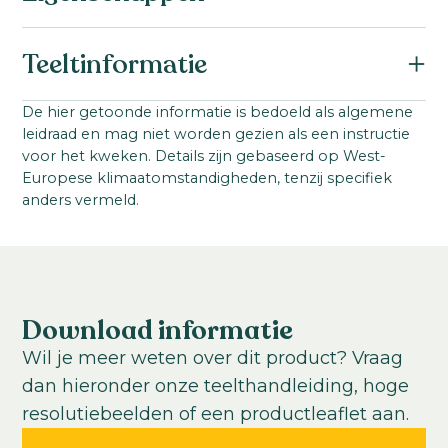
Botanische naam:
Teeltinformatie
Antirrhinum majus F1
Familie:
Startmateriaal:
De hier getoonde informatie is bedoeld als algemene
Scrophulariaceae / Plantaginaceae
leidraad en mag niet worden gezien als een instructie
Gepilleerd zaad
Zaad
Serienaam:
voor het kweken. Details zijn gebaseerd op West-
Steellengte:
Europese klimaatomstandigheden, tenzij specifiek
Antibes I
80
-
100
cm
anders vermeld.
Status:
Teeltlocatie:
Nieuw
Buitenteelt; Kas
Zaaiperiode:
Einde zomer en in de winter
Download informatie
Teelttemperatuur:
Wil je meer weten over dit product? Vraag
Koel
dan hieronder onze teelthandleiding, hoge
Teeltduur tot jonge plant:
resolutiebeelden of een productleaflet aan.
4-5
weken