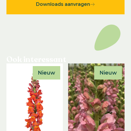
Teeltduur van jonge plant tot eindproduct:
Downloads aanvragen
8
-
20
weken
Ook interessant
Nieuw
Nieuw