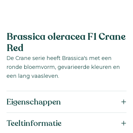
Brassica oleracea F1 Crane
Red
De Crane serie heeft Brassica's met een
ronde bloemvorm, gevarieerde kleuren en
een lang vaasleven.
Eigenschappen
Botanische naam:
Teeltinformatie
Brassica oleracea F1