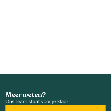
Brassica
Brassica
oleracea F1
oleracea F1
Empire Tekla
Empire Selena
Brassica oleracea F1
Brassica oleracea F1
Bekijk product
Bekijk product
Meer weten?
Ons team staat voor je klaar!