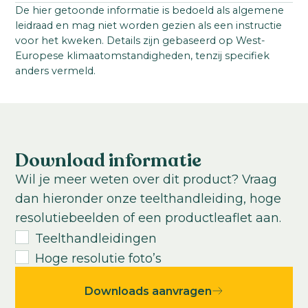
Familie:
Startmateriaal:
De hier getoonde informatie is bedoeld als algemene
Brassicaceae
leidraad en mag niet worden gezien als een instructie
Zaad
Serienaam:
voor het kweken. Details zijn gebaseerd op West-
Steellengte:
Europese klimaatomstandigheden, tenzij specifiek
Crane
60
-
90
cm
anders vermeld.
Teeltlocatie:
Kas; buitenteelt
Teelttemperatuur:
Koel
Warm
Download informatie
Teeltduur tot jonge plant:
Wil je meer weten over dit product? Vraag
3-4
weken
dan hieronder onze teelthandleiding, hoge
Teeltduur van jonge plant tot eindproduct:
resolutiebeelden of een productleaflet aan.
13
-
18
weken
Teelthandleidingen
Hoge resolutie foto’s
Downloads aanvragen