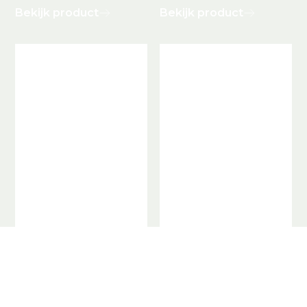
Bekijk product
Bekijk product
Celosia
Celosia
argentea
argentea
cristata Reprise
cristata Purple