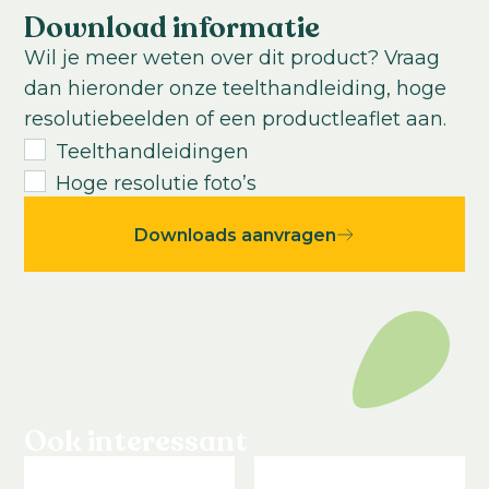
Vroege voorjaar tot late zomer
Download informatie
Teelttemperatuur:
Wil je meer weten over dit product? Vraag
Warm
dan hieronder onze teelthandleiding, hoge
Teeltduur tot jonge plant:
resolutiebeelden of een productleaflet aan.
3-4
weken
Teelthandleidingen
Teeltduur van jonge plant tot eindproduct:
Hoge resolutie foto’s
9
-
13
weken
Downloads aanvragen
Ook interessant