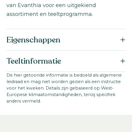
van Evanthia voor een uitgekiend
assortiment en teeltprogramma.
Eigenschappen
Botanische naam:
Teeltinformatie
Celosia argentea cristata
Familie:
Startmateriaal:
De hier getoonde informatie is bedoeld als algemene
Amaranthaceae
leidraad en mag niet worden gezien als een instructie
Zaad
Serienaam:
voor het kweken. Details zijn gebaseerd op West-
Steellengte:
Europese klimaatomstandigheden, tenzij specifiek
Specialties
80
-
120
cm
anders vermeld.
Teeltlocatie:
Kas
Zaaiperiode: