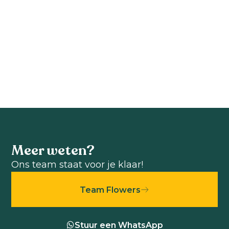
Gold
Diamond
Celosia argentea
Celosia argentea
cristata
cristata
Bekijk product
Bekijk product
Meer weten?
Ons team staat voor je klaar!
Team Flowers
Stuur een WhatsApp