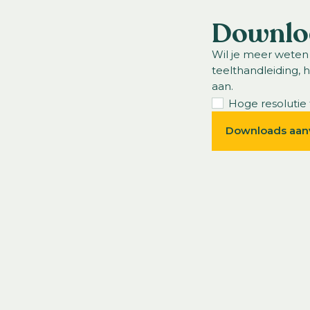
Downlo
Wil je meer weten
teelthandleiding, 
aan.
Hoge resolutie 
Downloads aan