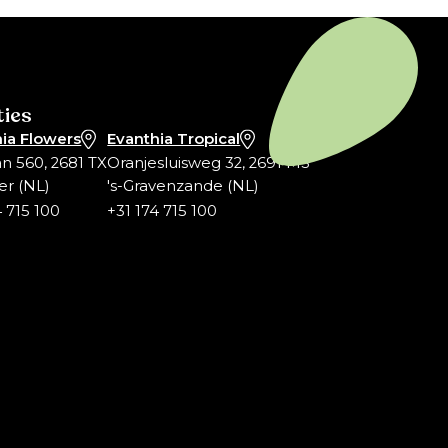
ties
ia Flowers
Evanthia Tropical
an 560, 2681 TX
Oranjesluisweg 32, 2691 MS
er (NL)
's-Gravenzande (NL)
4 715 100
+31 174 715 100