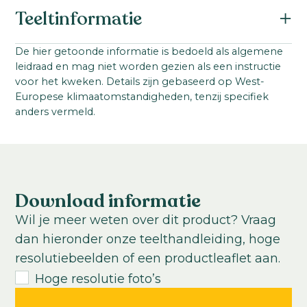
Botanische naam:
Teeltinformatie
Delphinium elatum
Familie:
Startmateriaal:
De hier getoonde informatie is bedoeld als algemene
Ranunculaceae
leidraad en mag niet worden gezien als een instructie
Zaad
Serienaam:
voor het kweken. Details zijn gebaseerd op West-
Steellengte:
Europese klimaatomstandigheden, tenzij specifiek
Aurora
90
-
120
cm
anders vermeld.
Teeltlocatie:
Kas; buitenteelt
Teelttemperatuur:
Koel
Warm
Download informatie
Teeltduur tot jonge plant:
Wil je meer weten over dit product? Vraag
5-6
weken
dan hieronder onze teelthandleiding, hoge
Teeltduur van jonge plant tot eindproduct:
resolutiebeelden of een productleaflet aan.
10
-
11
weken
Hoge resolutie foto’s