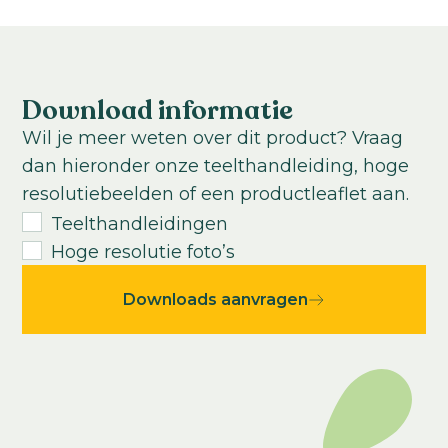
Teeltlocatie:
Buitenteelt; Plastic tunnel; Koele kas
Teelttemperatuur:
Koel
Download informatie
Teeltduur tot jonge plant:
Wil je meer weten over dit product? Vraag
6
weken
dan hieronder onze teelthandleiding, hoge
Teeltduur van jonge plant tot eindproduct:
resolutiebeelden of een productleaflet aan.
10
-
14
weken
Teelthandleidingen
Hoge resolutie foto’s
Downloads aanvragen