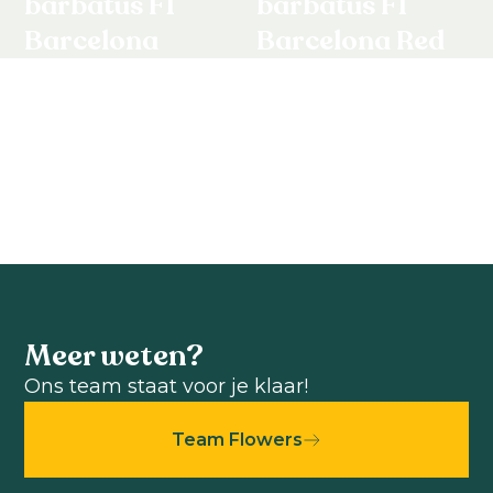
barbatus F1
barbatus F1
Barcelona
Barcelona Red
Purple
Dianthus barbatus F1
Dianthus barbatus F1
Bekijk product
Bekijk product
Meer weten?
Ons team staat voor je klaar!
Team Flowers