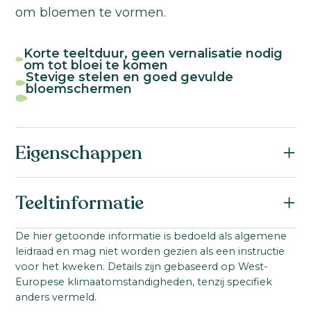
om bloemen te vormen.
Korte teeltduur, geen vernalisatie nodig
om tot bloei te komen
Stevige stelen en goed gevulde
bloemschermen
Eigenschappen
Botanische naam:
Teeltinformatie
Dianthus barbatus F1
Familie:
Startmateriaal:
De hier getoonde informatie is bedoeld als algemene
Caryophyllaceae
leidraad en mag niet worden gezien als een instructie
Gepilleerd zaad
Zaad
Serienaam:
voor het kweken. Details zijn gebaseerd op West-
Steellengte:
Europese klimaatomstandigheden, tenzij specifiek
Barcelona
50
-
80
cm
anders vermeld.