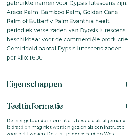
gebruikte namen voor Dypsis lutescens zijn:
Areca Palm, Bamboo Palm, Golden Cane
Palm of Butterfly Palm.Evanthia heeft
periodiek verse zaden van Dypsis lutescens
beschikbaar voor de commerciėle productie.
Gemiddeld aantal Dypsis lutescens zaden
per kilo: 1.600
Eigenschappen
Botanische naam:
Teeltinformatie
Dypsis lutescens
Familie:
Startmateriaal:
De hier getoonde informatie is bedoeld als algemene
Arecaceae
leidraad en mag niet worden gezien als een instructie
Zaad
Productgroep:
voor het kweken. Details zijn gebaseerd op West-