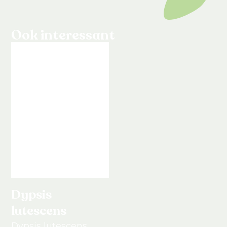
Ook interessant
Dypsis
lutescens
Dypsis lutescens