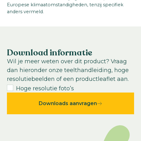
Ideale teelttemperatuur:
Europese klimaatomstandigheden, tenzij specifiek
Dypsis
0-100
°C
anders vermeld.
Productgroep:
Teeltduur tot jonge plant:
Luchtzuiverend
Subtropisch
Tropisch
0-100
weken
Teeltduur van jonge plant tot eindproduct:
0
-
100
weken
Download informatie
USDA Hardiness zone:
Wil je meer weten over dit product? Vraag
0-12
dan hieronder onze teelthandleiding, hoge
Gemiddeld aantal zaden per kilo:
resolutiebeelden of een productleaflet aan.
1600
Hoge resolutie foto’s
Downloads aanvragen