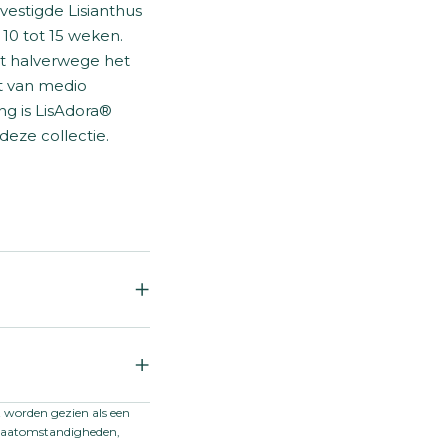
vestigde Lisianthus
 10 tot 15 weken.
ot halverwege het
it van medio
ng is LisAdora®
deze collectie.
lianum F1
ianthus
t worden gezien als een
limaatomstandigheden,