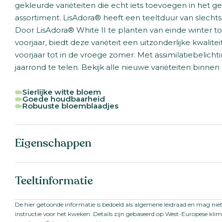
gekleurde variėteiten die echt iets toevoegen in het ge
assortiment. LisAdora® heeft een teeltduur van slechts
Door LisAdora® White II te planten van einde winter t
voorjaar, biedt deze variėteit een uitzonderlijke kwalite
voorjaar tot in de vroege zomer. Met assimilatiebelichti
jaarrond te telen. Bekijk alle nieuwe variėteiten binnen 
Sierlijke witte bloem
Goede houdbaarheid
Robuuste bloemblaadjes
Eigenschappen
Botanische naam:
Eustoma russel
Teeltinformatie
Nederlandse naam:
Bitterblad / Lis
Familie:
Gentianaceae
Serienaam:
lisadora-ii-iii
Steellengte:
80
-
90
cm
De hier getoonde informatie is bedoeld als algemene leidraad en mag nie
instructie voor het kweken. Details zijn gebaseerd op West-Europese k
Teeltlocatie:
Kas