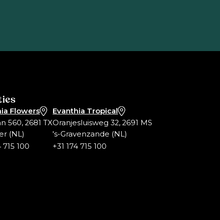
ties
ia Flowers
Evanthia Tropical
an 560, 2681 TX
Oranjesluisweg 32, 2691 MS
er (NL)
's-Gravenzande (NL)
4 715 100
+31 174 715 100