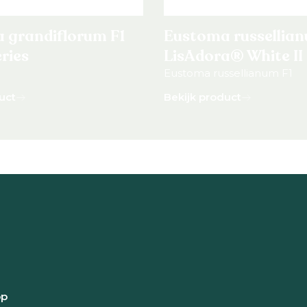
 grandiflorum F1
Eustoma russellian
ries
LisAdora® White II
Eustoma russellianum F1
uct
Bekijk product
pp