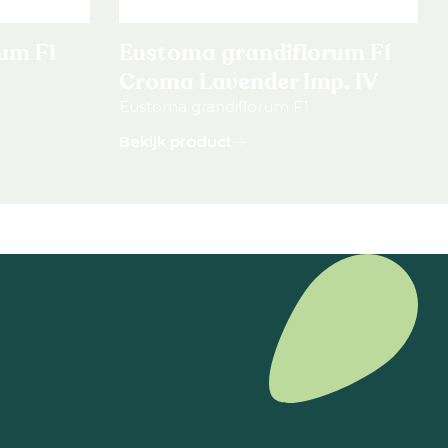
um F1
Eustoma grandiflorum F1
Croma Lavender Imp. IV
Eustoma grandiflorum F1
Bekijk product