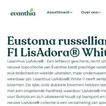
Assortiment
Over ons
Eustoma russelli
F1 LisAdora® Whit
Lisianthus LisAdora®… Een liefdevol geschenk, recht uit
nieuwe topcollectie van Evanthia biedt prachtige variėt
stuk tederheid en weelde uitstralen, maar ondertussen
weerbaar zijn. Lisianthus LisAdora® White II heeft sierli
bloemen. De rijke, volle dubbele bloemen hebben st
met een ongekende hardheid, waardoor LisAdora® min
voor Botrytis en zich uitstekend houdt op transport en 
nieuwe LisAdora® collectie is een verzameling van spe