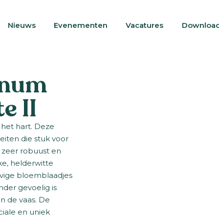
Nieuws
Evenementen
Vacatures
Downloa
anum
e II
 het hart. Deze
eiten die stuk voor
 zeer robuust en
jke, helderwitte
evige bloemblaadjes
der gevoelig is
in de vaas. De
ciale en uniek