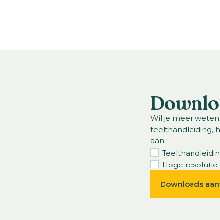
t halverwege het
Downlo
Wil je meer weten
teelthandleiding, 
aan.
Teelthandleidi
Hoge resolutie 
Downloads aan