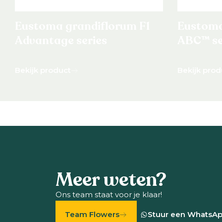
Eustoma grandiflorum F1
Eustoma
Advantage series
ABC™ se
Bekijk product
Bekijk prod
Meer weten?
Ons team staat voor je klaar!
Team Flowers
Stuur een WhatsA