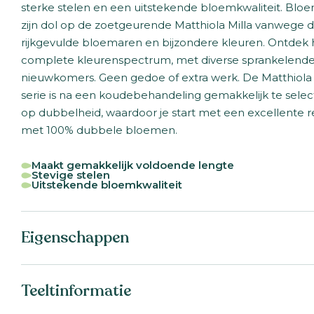
sterke stelen en een uitstekende bloemkwaliteit. Bloe
zijn dol op de zoetgeurende Matthiola Milla vanwege 
rijkgevulde bloemaren en bijzondere kleuren. Ontdek 
complete kleurenspectrum, met diverse sprankelend
nieuwkomers. Geen gedoe of extra werk. De Matthiola 
serie is na een koudebehandeling gemakkelijk te sele
op dubbelheid, waardoor je start met een excellente 
met 100% dubbele bloemen.
Maakt gemakkelijk voldoende lengte
Stevige stelen
Uitstekende bloemkwaliteit
Eigenschappen
Botanische naam:
Matthiola incana
Teeltinformatie
Familie:
Brassicaceae
Serienaam:
Milla