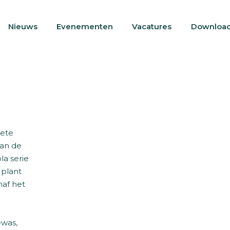
Nieuws
Evenementen
Vacatures
Downloa
oete
aan de
la serie
 plant
naf het
ewas,