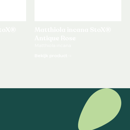
StoX®
Matthiola incana StoX®
Antique Rose
Matthiola incana
Bekijk product