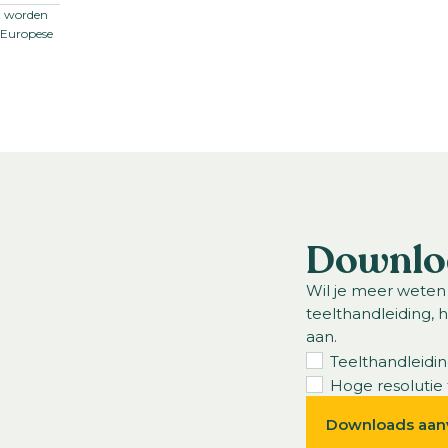
et worden
t-Europese
jaar
ge
Downlo
Wil je meer weten
teelthandleiding, 
aan.
Teelthandleidi
Hoge resolutie 
Downloads aan