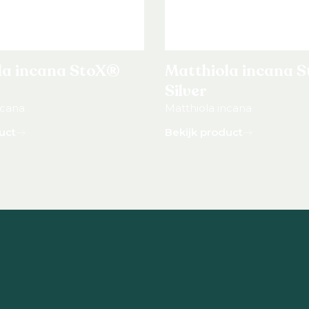
la incana StoX®
Matthiola incana 
Silver
ncana
Matthiola incana
uct
Bekijk product