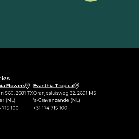
ties
ia Flowers
Evanthia Tropical
an 560, 2681 TX
Oranjesluisweg 32, 2691 MS
er (NL)
's-Gravenzande (NL)
4 715 100
+31 174 715 100