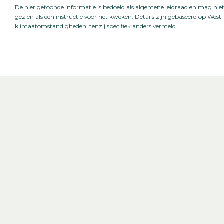
Startmateriaal:
Zaad
De hier getoonde informatie is bedoeld als algemene leidraad en mag ni
gezien als een instructie voor het kweken. Details zijn gebaseerd op Wes
Steellengte:
65
-
70
cm
klimaatomstandigheden, tenzij specifiek anders vermeld.
Teeltlocatie:
Kas
Zaaiperiode:
Winter tot einde voor
(bloeiuitstel bij te ho
temperaturen)
Teelttemperatuur:
Koel
Warm
Teeltduur tot jonge plant:
3-5
weken
Teeltduur van jonge plant
9
-
16
weken
tot eindproduct: