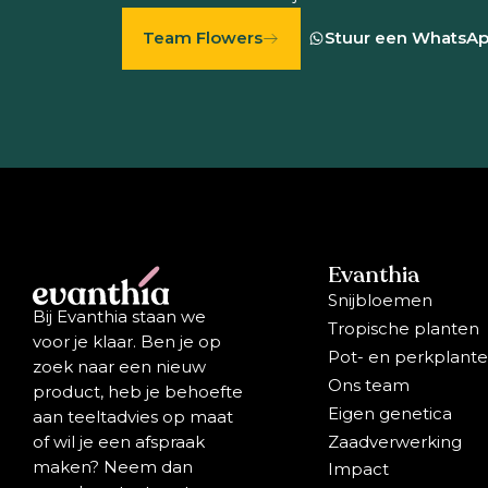
Team Flowers
Stuur een WhatsA
Evanthia
Snijbloemen
Bij Evanthia staan we
Tropische planten
voor je klaar. Ben je op
Pot- en perkplant
zoek naar een nieuw
Ons team
product, heb je behoefte
Eigen genetica
aan teeltadvies op maat
Zaadverwerking
of wil je een afspraak
maken? Neem dan
Impact