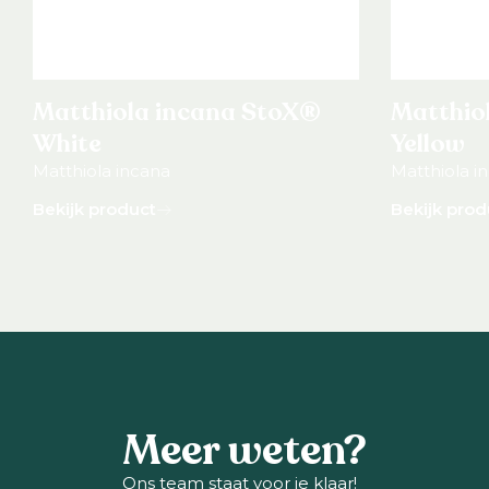
Matthiola incana StoX®
Matthio
White
Yellow
Matthiola incana
Matthiola i
Bekijk product
Bekijk prod
Meer weten?
Ons team staat voor je klaar!