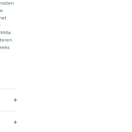
misten
de
het
e
Milla
cteren
reeks