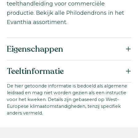
teelthandleiding voor commerciėle
productie. Bekijk alle Philodendrons in het
Evanthia assortiment.
Eigenschappen
Botanische naam:
Teeltinformatie
Philodendron
Familie:
Startmateriaal:
De hier getoonde informatie is bedoeld als algemene
Araceae
leidraad en mag niet worden gezien als een instructie
Jonge plant uit weefselkweek
Productgroep:
voor het kweken. Details zijn gebaseerd op West-
Ideale teelttemperatuur:
Europese klimaatomstandigheden, tenzij specifiek
Philondendron
18-23
°C
anders vermeld.
Teeltduur tot jonge plant:
11-13
weken