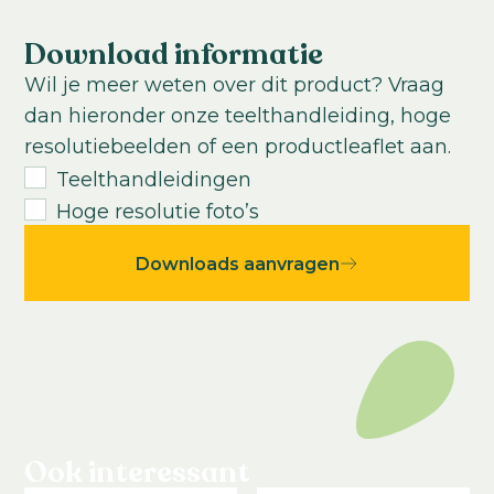
Teeltduur van jonge plant tot eindproduct:
20
-
30
weken
Download informatie
USDA Hardiness zone:
Wil je meer weten over dit product? Vraag
9-11
dan hieronder onze teelthandleiding, hoge
resolutiebeelden of een productleaflet aan.
Teelthandleidingen
Hoge resolutie foto’s
Downloads aanvragen
Ook interessant