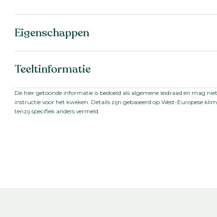
Eigenschappen
Botanische naam:
Tagetes patula
Teeltinformatie
Familie:
Asteraceae
Serienaam:
Bonanza
Startmateriaal:
Gecoat zaad
Za
De hier getoonde informatie is bedoeld als algemene leidraad en mag nie
instructie voor het kweken. Details zijn gebaseerd op West-Europese k
Zaaiperiode:
Voorjaar
tenzij specifiek anders vermeld.
Teeltduur tot jonge plant:
3-3
weken
Teeltduur van jonge plant tot
3
-
4
weken
eindproduct: