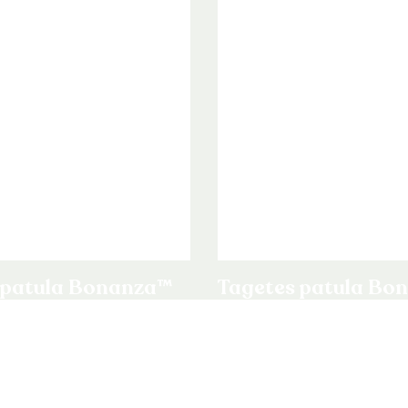
 patula Bonanza™
Tagetes patula Bo
y
Flame
ula
Tagetes patula
uct
Bekijk product