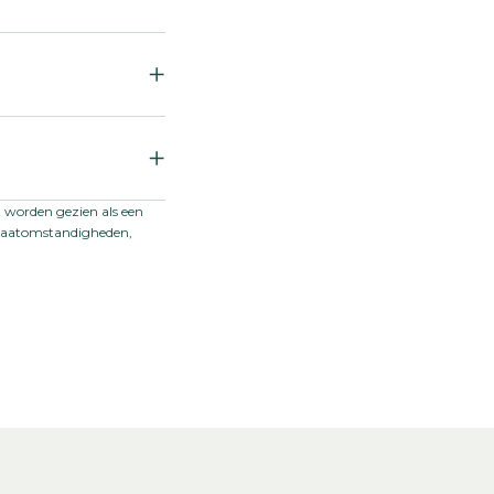
ad
t worden gezien als een
limaatomstandigheden,