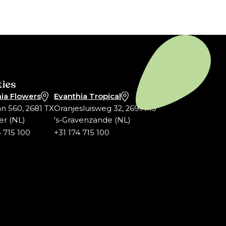
ties
ia Flowers
Evanthia Tropical
an 560, 2681 TX
Oranjesluisweg 32, 2691 MS
er (NL)
's-Gravenzande (NL)
4 715 100
+31 174 715 100