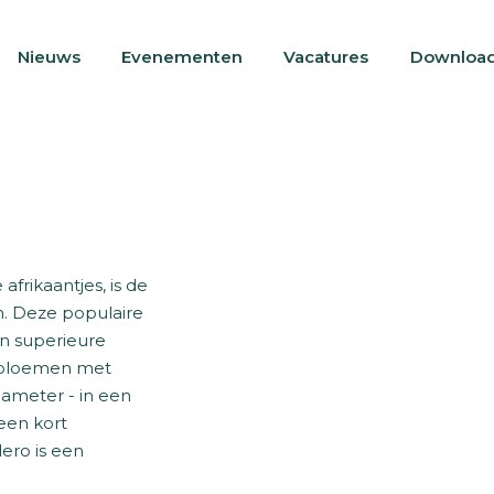
Nieuws
Evenementen
Vacatures
Downloa
afrikaantjes, is de
en. Deze populaire
en superieure
 bloemen met
diameter - in een
 een kort
ero is een