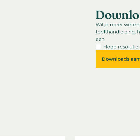
Downlo
Wil je meer weten
teelthandleiding, 
aan.
Hoge resolutie 
Downloads aan