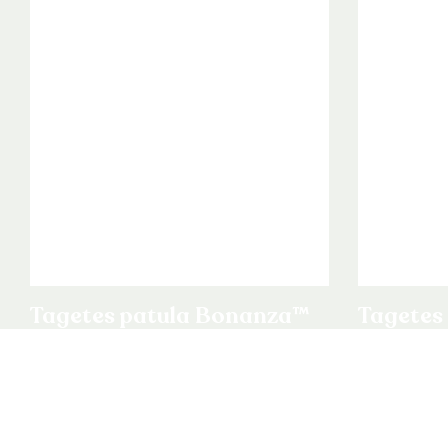
Tagetes patula Bonanza™
Tagetes
Gold
Harmon
Tagetes patula
Tagetes pat
Bekijk product
Bekijk prod