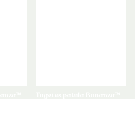
nanza™
Tagetes patula Bonanza™
Deep Orange
Tagetes patula
Bekijk product