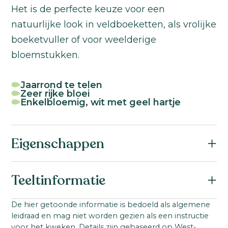
Het is de perfecte keuze voor een
natuurlijke look in veldboeketten, als vrolijke
boeketvuller of voor weelderige
bloemstukken.
Jaarrond te telen
Zeer rijke bloei
Enkelbloemig, wit met geel hartje
Eigenschappen
Botanische naam:
Teeltinformatie
Tanacetum parthenium
Familie:
Startmateriaal:
De hier getoonde informatie is bedoeld als algemene
Asteraceae
leidraad en mag niet worden gezien als een instructie
Gepilleerd zaad
VBN code:
voor het kweken. Details zijn gebaseerd op West-