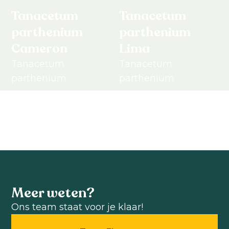
Tanacetum
Tanacetum
parthenium
parthenium
Cameron
Lima
Tanacetum
Tanacetum
parthenium
parthenium
Bekijk product
Bekijk product
Meer weten?
Ons team staat voor je klaar!