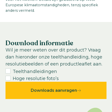
Steellengte:
Europese klimaatomstandigheden, tenzij specifiek
zonder Imp.: 13636
60
-
80
cm
anders vermeld.
Teeltlocatie:
Kas
Zaaiperiode:
Jaarrond
Download informatie
Teelttemperatuur:
Wil je meer weten over dit product? Vraag
Koel
Warm
dan hieronder onze teelthandleiding, hoge
Teeltduur tot jonge plant:
resolutiebeelden of een productleaflet aan.
4-5
weken
Teelthandleidingen
Teeltduur van jonge plant tot eindproduct:
Hoge resolutie foto’s
8
-
12
weken
Downloads aanvragen