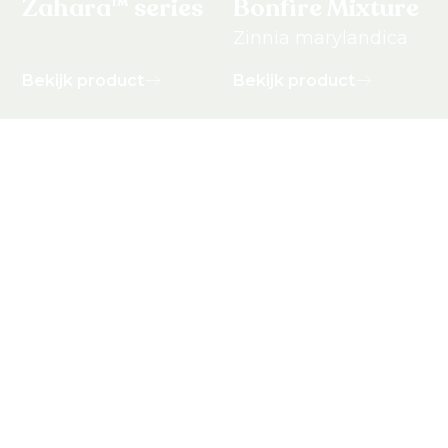
Zahara™ series
Bonfire Mixture
Zinnia marylandica
Bekijk product
Bekijk product
Zinnia
Zinnia