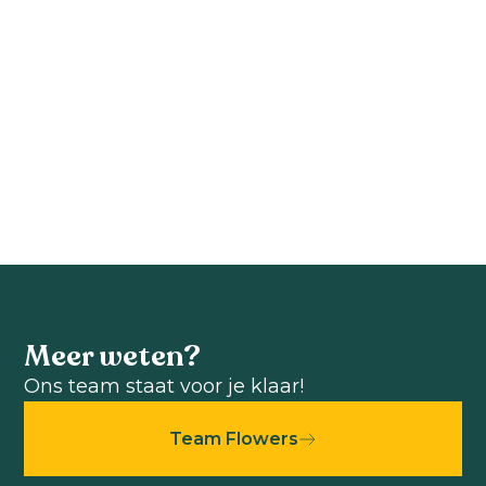
marylandica
marylandica
Zahara™
Double
Cherry
Zahara™ Yellow
Zinnia marylandica
Zinnia marylandica
Bekijk product
Bekijk product
Meer weten?
Ons team staat voor je klaar!
Team Flowers