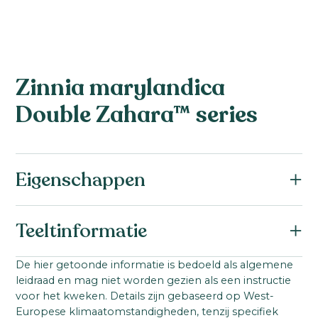
Zinnia marylandica
Double Zahara™ series
Eigenschappen
Teeltinformatie
Startmateriaal:
De hier getoonde informatie is bedoeld als algemene
leidraad en mag niet worden gezien als een instructie
Gecoat zaad
Zaad
voor het kweken. Details zijn gebaseerd op West-
Teelttemperatuur:
Europese klimaatomstandigheden, tenzij specifiek