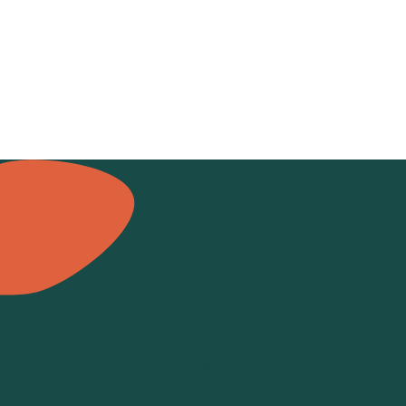
Wat ga je doen?
In deze veelzijdige rol ben je v
voor
Evanthia Tropical
. Je werk
en commerciële slagkracht.
Je ontwikkelt en coördineert alle
handen uit de mouwen bij de uit
ondersteunen bij (internationale) 