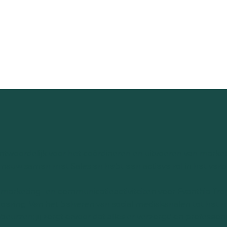
erantwoordelijk voor het coördineren en uitvoeren van marke
t nauw samen met Sales en hebt een actieve rol in het ver
 marketing- en communicatieactiviteiten voor Evanthia Trop
voering. Van het beheren van social mediakanalen tot het
beurzen; jij zorgt ervoor dat alles er verzorgd en professio