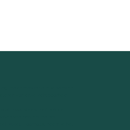
ting- en communicatieactiviteiten
beteren van onze zichtbaarheid
ical, maar steekt zelf ook de
 maken van content en het
neel uitziet. Daarnaast neem je het