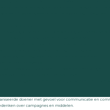
smanagers mee te denken en te ontwikkelen in de inzet va
 social media advertising via bijvoorbeeld Instagram en Fac
ebsite, wordt samengewerkt met de marketing collega van de
onder andere uit:
arketingactiviteiten ter ondersteuning van Sales inverschi
 onze social mediakanalenen en website (CMS)
t (foto’s, video’s, teksten) met tools als Canva, CapCut en
seren van social media advertisering-campagnes
marketingcampagnes en rapporteren van resultaten
le) beurzen en events
an huisstijl van Evanthia en consistente merkuitingen
eriaal zoals brochures en nieuwsbrieven
irect mailings en andere marketingactiviteiten ter onderst
ganiseerde doener met gevoel voor communicatie en comme
eedenken over campagnes en middelen.