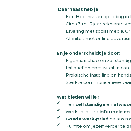
Daarnaast heb je:
· Een Hbo-niveau opleiding in M
· Circa 3 tot 5 jaar relevante w
· Ervaring met social media, C
· Affiniteit met online advertisi
En je onderscheidt je door:
· Eigenaarschap en zelfstandigh
· Initiatief en creativiteit in c
· Praktische instelling en hands
· Sterkte communicatieve vaar
Wat bieden wij je?
Een
zelfstandige
en
afwisse
Werken in een
informele en
Goede werk-privé
balans me
Ruimte om jezelf verder te
o