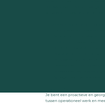
initiatief om samen met de Sale
nieuwsbrieven, direct mailings en
activiteiten, zoals beurzen en w
Jouw werkzaamheden bestaan 
· Coördineren en uitvoeren van m
· Beheren en optimaliseren van
· Creëren en plaatsen van conten
· Opzetten, uitvoeren en analy
· Uitvoeren en monitoren van 
· Organiseren van (internationa
· Bewaken en door ontwikkelen v
· Ontwikkelen van marketingmat
· Bijdragen aan nieuwsbrieven, d
Jouw profiel
Je bent een proactieve en geor
tussen operationeel werk en m