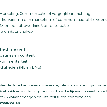
arketing, Communicatie of vergelijkbare richting
erkervaring in een marketing- of communicatierol (bij voor
MS en beeldbewerking/contentcreatie
ng en data-analyse
eid in je werk
ampagnes en content
-on mentaliteit
digheden (NL en ENG)
lende functie
in een groeiende, internationale organisatie
 betrokken
werkomgeving met
korte lijnen
en
veel ruim
t 25 vakantiedagen en vitaliteitsuren conform cao
ntwikkelen