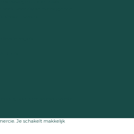
n marketingmiddelen zoals
ebook. Voor divisie overstijgende
 divisie Flowers.
llende regio’s.
AI-tools
euning van onze salesactiviteiten
rcie. Je schakelt makkelijk