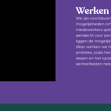
Werken 
We zijn voortdure
mogelijkheden om 
medewerkers spelen
aandacht voor per
liggen de mogelij
sfeer werken we m
ambities, zoals h
rassen en het op
sierteeltketen hee