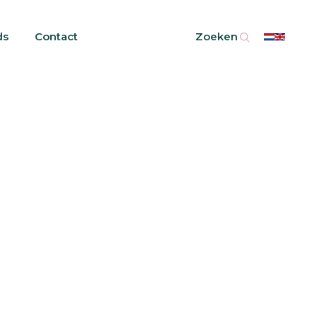
ds
ds
Contact
Contact
Zoeken
Zoeken