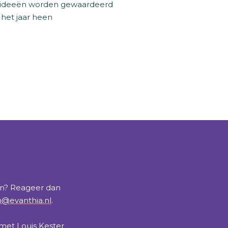
ideeën worden gewaardeerd
 het jaar heen
en? Reageer dan
@evanthia.nl
.
 met Louis Kester