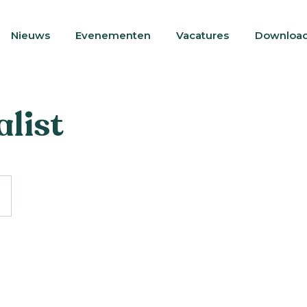
Nieuws
Nieuws
Evenementen
Evenementen
Vacatures
Vacatures
Downloa
Downloa
list