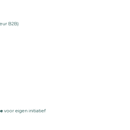
keur B2B)
te
voor eigen initiatief