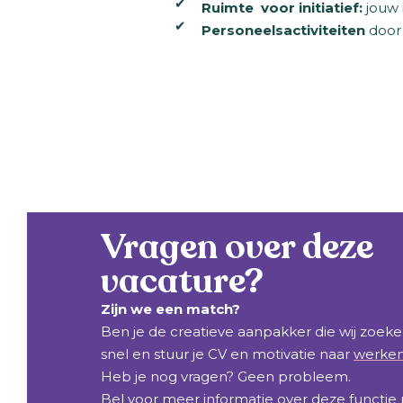
Ruimte voor initiatief:
jouw 
Personeelsactiviteiten
door
Vragen over deze
vacature?
Zijn we een match?
Ben je de creatieve aanpakker die wij zoek
snel en stuur je CV en motivatie naar
werken
Heb je nog vragen? Geen probleem.
Bel voor meer informatie over deze functie