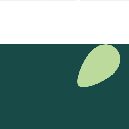
Antirrhinum majus F1
Bekijk product