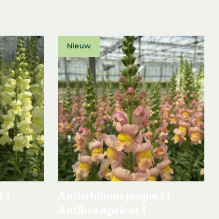
Nieuw
F1
Antirrhinum majus F1
Antibes Apricot I