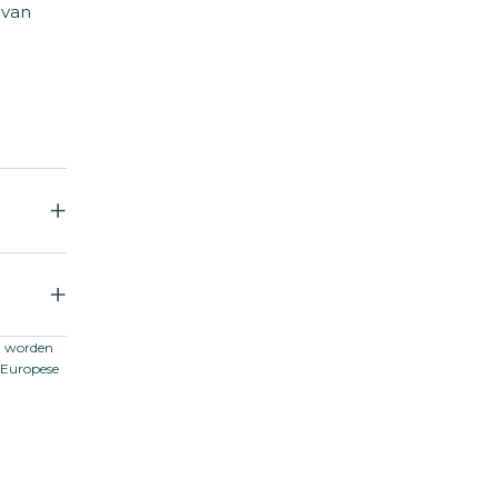
 van
et worden
t-Europese
 winter