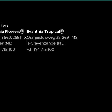
ties
ia Flowers
Evanthia Tropical
an 560, 2681 TX
Oranjesluisweg 32, 2691 MS
er (NL)
's-Gravenzande (NL)
4 715 100
+31 174 715 100