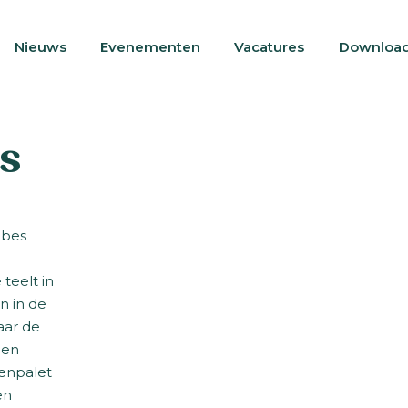
Nieuws
Evenementen
Vacatures
Downloa
s
ibes
 teelt in
n in de
aar de
den
renpalet
en