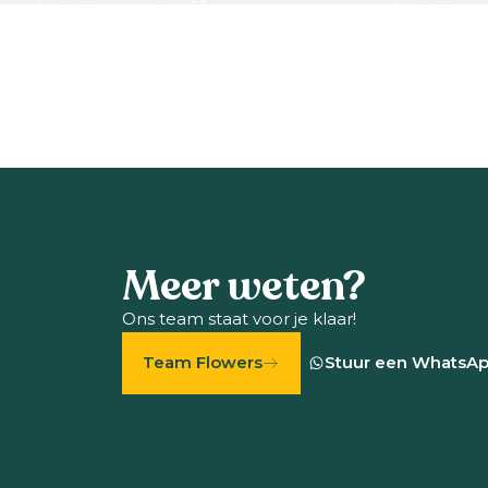
Antirrhinum majus F1
Antirrhinum
Bekijk product
Bekijk prod
Meer weten?
Ons team staat voor je klaar!
Team Flowers
Stuur een WhatsA