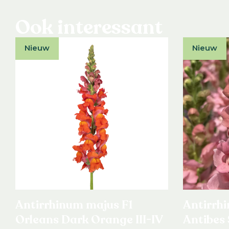
Ook interessant
Nieuw
Nieuw
Antirrhinum majus F1
Antirrh
Orleans Dark Orange III-IV
Antibes 