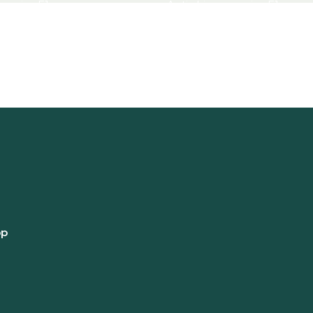
 majus F1
Antirrhinum majus F1
uct
Bekijk product
pp