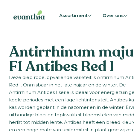
Assortiment
Over ons
Antirrhinum maju
F1 Antibes Red I
Deze diep rode, opvallende variėteit is Antirrhinum Ant
Red I. Onmisbaar in het late najaar en de winter. De
Antirrhinum Antibes I serie is ideaal voor energiezuinige
koele periodes met een lage lichtintensiteit. Antibes ka
kas worden geplant in de nazomer en in de winter. Erv
uitbundige bloei en topkwaliteit bloemstelen van mid
herfst tot midden lente. Antibes heeft een breed kleu
en een hoge mate van uniformiteit in plant groeiwijze 