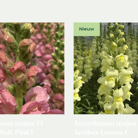
Nieuw
inum majus F1
Antirrhinum majus 
Soft Pink I
Antibes Lemon I