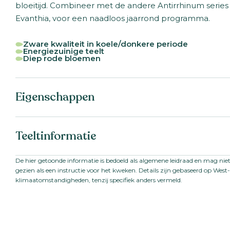
bloeitijd. Combineer met de andere Antirrhinum series
Evanthia, voor een naadloos jaarrond programma.
Zware kwaliteit in koele/donkere periode
Energiezuinige teelt
Diep rode bloemen
Eigenschappen
Botanische naam:
Antirrhinum majus F1
Teeltinformatie
Familie:
Scrophulariaceae /
Plantaginaceae
Serienaam:
Antibes I
Startmateriaal:
Gepilleerd zaad
Zaad
De hier getoonde informatie is bedoeld als algemene leidraad en mag ni
VBN code:
114056
gezien als een instructie voor het kweken. Details zijn gebaseerd op Wes
Steellengte:
80
-
100
cm
klimaatomstandigheden, tenzij specifiek anders vermeld.
Teeltlocatie:
Buitenteelt; Kas
Zaaiperiode:
Einde zomer en in de
Teelttemperatuur:
Koel
Teeltduur tot jonge plant:
4-5
weken