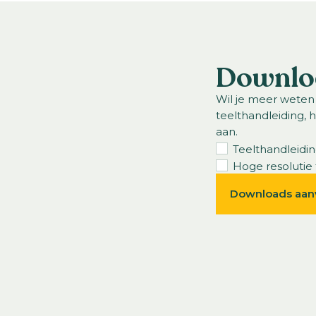
Downlo
Wil je meer weten
teelthandleiding, 
aan.
Teelthandleidi
Hoge resolutie 
Downloads aan