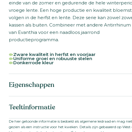
einde van de zomer en gedurende de hele winterperio
vroege lente. Een hoge productie en kwaliteit bloems
volgen in de herfst en lente. Deze serie kan zowel zowe
kassen als buiten. Combineer met andere Antirrhinum 
van Evanthia voor een naadloos jaarrond
productieprogramma.
Zware kwaliteit in herfst en voorjaar
Uniforme groei en robuuste stelen
Donkerrode kleur
Eigenschappen
Botanische naam:
Antirrhinum majus F1
Teeltinformatie
Familie:
Scrophulariaceae /
Plantaginaceae
Serienaam:
Avignon II
Startmateriaal:
Gepilleerd zaad
Zaad
De hier getoonde informatie is bedoeld als algemene leidraad en mag ni
VBN code:
123542
gezien als een instructie voor het kweken. Details zijn gebaseerd op Wes
Steellengte:
80
-
100
cm