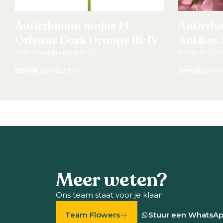
Antirrhinum majus F1
Antirrh
Orleans Dark Orange III-IV
Antibes 
Antirrhinum majus F1
Antirrhinum
Bekijk product
Bekijk prod
Meer weten?
Ons team staat voor je klaar!
Team Flowers
Stuur een WhatsA