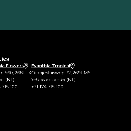
ties
ia Flowers
Evanthia Tropical
an 560, 2681 TX
Oranjesluisweg 32, 2691 MS
er (NL)
's-Gravenzande (NL)
4 715 100
+31 174 715 100