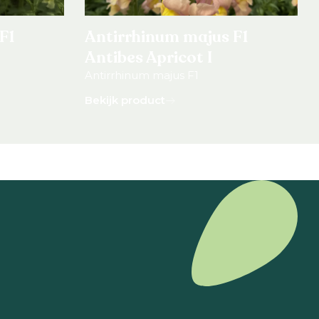
F1
Antirrhinum majus F1
Antibes Apricot I
Antirrhinum majus F1
Bekijk product