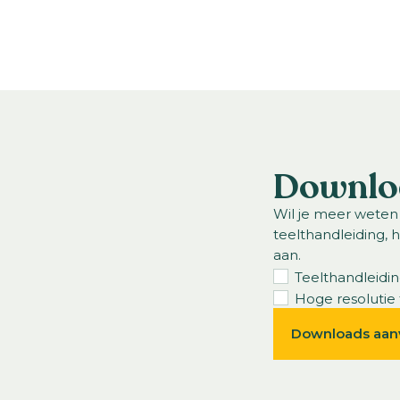
en
Downlo
Wil je meer weten
teelthandleiding, 
aan.
Teelthandleidi
Hoge resolutie 
Downloads aan