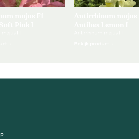
inum majus F1
Antirrhinum majus 
Soft Pink I
Antibes Lemon I
 majus F1
Antirrhinum majus F1
uct
Bekijk product
pp