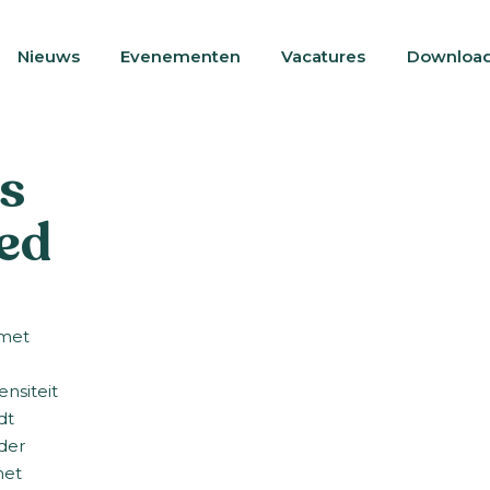
Nieuws
Evenementen
Vacatures
Downloa
s
ed
 met
nsiteit
dt
der
het