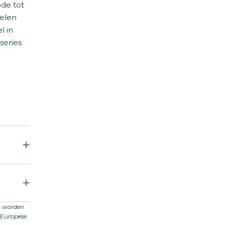
de tot
telen
l in
series
et worden
t-Europese