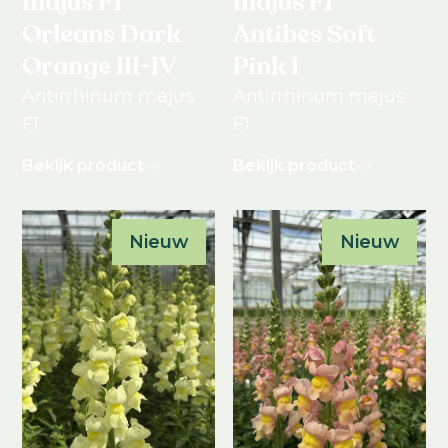
majus F1
majus F1
Orleans Dark
Antibes Soft
Orange III-IV
Pink I
Antirrhinum majus
Antirrhinum majus
F1
F1
Bekijk product
Bekijk product
Nieuw
Nieuw