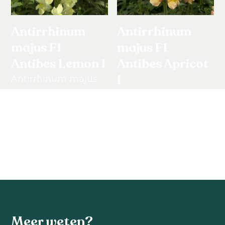
Antirrhinum
Antirrhinum
majus F1
majus F1
Antibes Lemon I
Antibes Apricot
I
Antirrhinum majus
F1
Antirrhinum majus
F1
Bekijk product
Bekijk product
Meer weten?