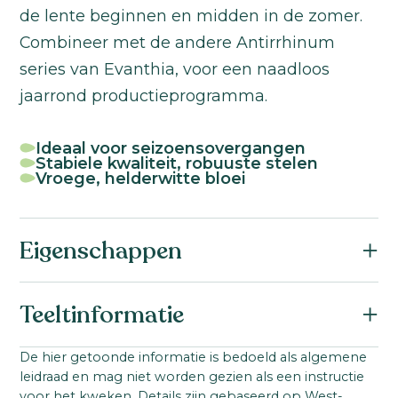
de lente beginnen en midden in de zomer.
Combineer met de andere Antirrhinum
series van Evanthia, voor een naadloos
jaarrond productieprogramma.
Ideaal voor seizoensovergangen
Stabiele kwaliteit, robuuste stelen
Vroege, helderwitte bloei
Eigenschappen
Botanische naam:
Teeltinformatie
Antirrhinum majus F1
Familie:
Startmateriaal:
De hier getoonde informatie is bedoeld als algemene
Scrophulariaceae / Plantaginaceae
leidraad en mag niet worden gezien als een instructie
Gepilleerd zaad
Zaad
Serienaam:
voor het kweken. Details zijn gebaseerd op West-