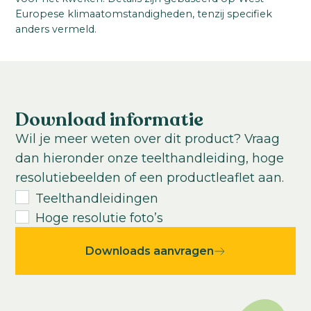
Steellengte:
Europese klimaatomstandigheden, tenzij specifiek
Cannes II-III
80
-
100
cm
anders vermeld.
VBN code:
Teeltlocatie:
123544
Buitenteelt; Kas
Zaaiperiode:
Einde van de winter tot begin van de zomer
Download informatie
Teelttemperatuur:
Wil je meer weten over dit product? Vraag
Koel
Warm
dan hieronder onze teelthandleiding, hoge
Teeltduur tot jonge plant:
resolutiebeelden of een productleaflet aan.
4-5
weken
Teelthandleidingen
Teeltduur van jonge plant tot eindproduct:
Hoge resolutie foto’s
8
-
20
weken
Downloads aanvragen