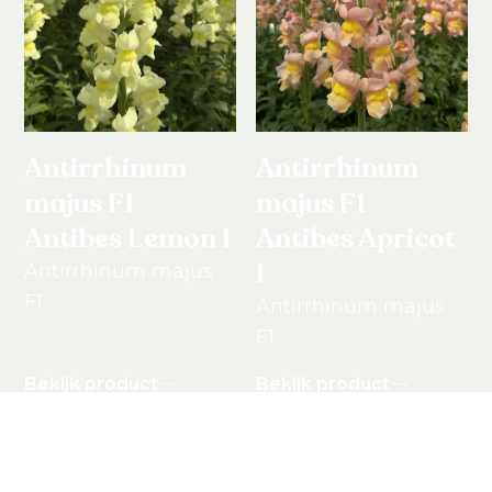
Antirrhinum
Antirrhinum
majus F1
majus F1
Antibes Lemon I
Antibes Apricot
I
Antirrhinum majus
F1
Antirrhinum majus
F1
Bekijk product
Bekijk product