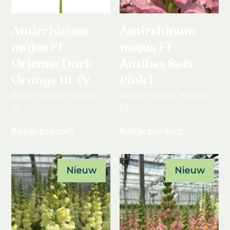
Antirrhinum
Antirrhinum
majus F1
majus F1
Orleans Dark
Antibes Soft
Orange III-IV
Pink I
Antirrhinum majus
Antirrhinum majus
F1
F1
Bekijk product
Bekijk product
Nieuw
Nieuw