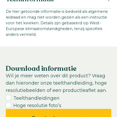
Antirrhinum majus F1
Familie:
Startmateriaal:
De hier getoonde informatie is bedoeld als algemene
Scrophulariaceae / Plantaginaceae
leidraad en mag niet worden gezien als een instructie
Gepilleerd zaad
Zaad
Serienaam:
voor het kweken. Details zijn gebaseerd op West-
Steellengte:
Europese klimaatomstandigheden, tenzij specifiek
Cannes II-III
80
-
100
cm
anders vermeld.
VBN code:
Teeltlocatie:
112178
Buitenteelt; Kas
Zaaiperiode:
Einde van de winter tot in de zomer
Download informatie
Teelttemperatuur:
Wil je meer weten over dit product? Vraag
Warm
dan hieronder onze teelthandleiding, hoge
Teeltduur tot jonge plant:
resolutiebeelden of een productleaflet aan.
4-5
weken
Teelthandleidingen
Teeltduur van jonge plant tot eindproduct:
Hoge resolutie foto’s
8
-
20
weken