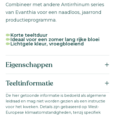
Combineer met andere Antirrhinum series
van Evanthia voor een naadloos, jaarrond
productieprogramma.
Korte teeltduur
Ideaal voor een zomer lang rijke bloei
Lichtgele kleur, vroegbloeiend
Eigenschappen
Botanische naam:
Teeltinformatie
Antirrhinum majus F1
Familie:
Startmateriaal:
De hier getoonde informatie is bedoeld als algemene
Scrophulariaceae / Plantaginaceae
leidraad en mag niet worden gezien als een instructie
Gepilleerd zaad
Zaad
Serienaam:
voor het kweken. Details zijn gebaseerd op West-
Steellengte:
Europese klimaatomstandigheden, tenzij specifiek
Orleans III-IV