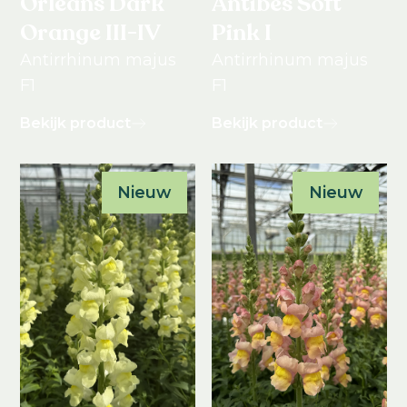
Orleans Dark
Antibes Soft
Orange III-IV
Pink I
Antirrhinum majus
Antirrhinum majus
F1
F1
Bekijk product
Bekijk product
Nieuw
Nieuw