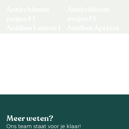
Antirrhinum
Antirrhinum
majus F1
majus F1
Antibes Lemon I
Antibes Apricot
I
Antirrhinum majus
F1
Antirrhinum majus
F1
Bekijk product
Bekijk product
Meer weten?
Ons team staat voor je klaar!