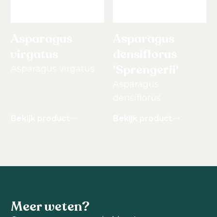
Asparagus
Asparagus
virgatus
densiflorus
'Sprengerii'
Asparagus virgatus
Asparagus
densiflorus
Bekijk product
Bekijk product
Meer weten?