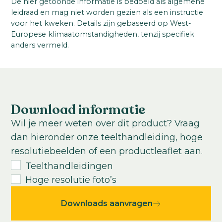
Startmateriaal:
De hier getoonde informatie is bedoeld als algemene
Asparagaceae
leidraad en mag niet worden gezien als een instructie
Zaad
Jonge plant uit zaad
Productgroep:
voor het kweken. Details zijn gebaseerd op West-
Ideale teelttemperatuur:
Europese klimaatomstandigheden, tenzij specifiek
Asparagus
18-20
°C
anders vermeld.
Productgroep:
Teeltduur tot jonge plant:
Luchtzuiverend
Subtropisch
10-12
weken
Teeltduur van jonge plant tot eindproduct:
16
-
50
weken
Download informatie
USDA Hardiness zone:
Wil je meer weten over dit product? Vraag
9-11
dan hieronder onze teelthandleiding, hoge
Gemiddeld aantal zaden per kilo:
resolutiebeelden of een productleaflet aan.
15000
Teelthandleidingen
Hoge resolutie foto’s
Downloads aanvragen