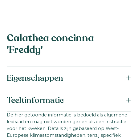
Calathea concinna
'Freddy'
Eigenschappen
Productgroep:
Teeltinformatie
Calathea
Productgroep:
Startmateriaal:
De hier getoonde informatie is bedoeld als algemene
Luchtzuiverend
Tropisch
leidraad en mag niet worden gezien als een instructie
Jonge plant uit weefselkweek
voor het kweken. Details zijn gebaseerd op West-
Europese klimaatomstandigheden, tenzij specifiek