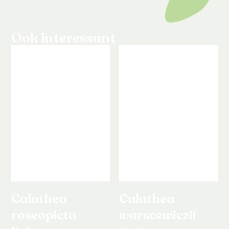
Ook interessant
Calathea
Calathea
roseopicta
warscewiczii