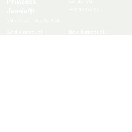
Princess
Calathea
warscewiczii
Jessie®
Calathea roseopicta
Bekijk product
Bekijk product