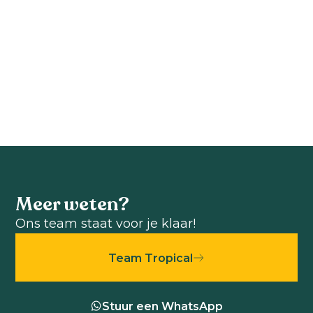
Calathea
Calathea
Medallion
rufibarba
Calathea
Calathea rufibarba
Bekijk product
Bekijk product
Meer weten?
Ons team staat voor je klaar!
Team Tropical
Stuur een WhatsApp