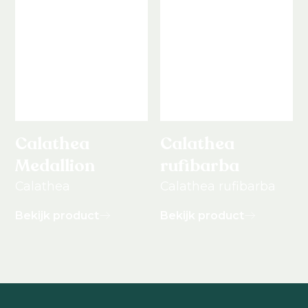
Calathea
Calathea
Medallion
rufibarba
Calathea
Calathea rufibarba
Bekijk product
Bekijk product