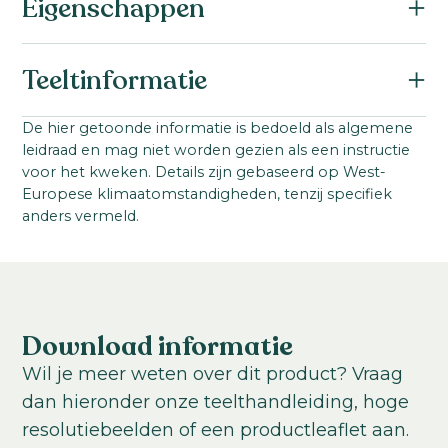
Eigenschappen
Botanische naam:
Teeltinformatie
Calathea rufibarba
Familie:
Startmateriaal:
De hier getoonde informatie is bedoeld als algemene
Marantaceae
leidraad en mag niet worden gezien als een instructie
Jonge plant uit weefselkweek
Productgroep:
voor het kweken. Details zijn gebaseerd op West-
Ideale teelttemperatuur:
Europese klimaatomstandigheden, tenzij specifiek
Calathea
20-23
°C
anders vermeld.
Productgroep:
Teeltduur tot jonge plant:
Luchtzuiverend
Tropisch
10-12
weken
Teeltduur van jonge plant tot eindproduct:
16
-
20
weken
Download informatie
USDA Hardiness zone:
Wil je meer weten over dit product? Vraag
10-12
dan hieronder onze teelthandleiding, hoge
resolutiebeelden of een productleaflet aan.