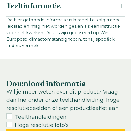
Teeltinformatie
Calathea makoyana
Familie:
Startmateriaal:
De hier getoonde informatie is bedoeld als algemene
Marantaceae
leidraad en mag niet worden gezien als een instructie
Jonge plant uit weefselkweek
Productgroep:
voor het kweken. Details zijn gebaseerd op West-
Ideale teelttemperatuur:
Europese klimaatomstandigheden, tenzij specifiek
Calathea
20-23
°C
anders vermeld.
Productgroep:
Teeltduur tot jonge plant:
Luchtzuiverend
Tropisch
12-14
weken
Teeltduur van jonge plant tot eindproduct:
10
-
30
weken
Download informatie
USDA Hardiness zone:
Wil je meer weten over dit product? Vraag
10-12
dan hieronder onze teelthandleiding, hoge
resolutiebeelden of een productleaflet aan.
Teelthandleidingen
Hoge resolutie foto’s