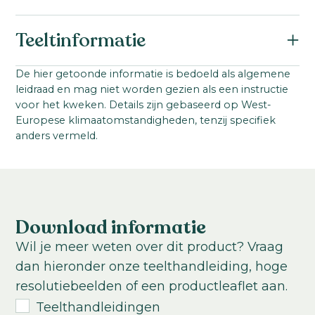
Botanische naam:
Teeltinformatie
Callistephus chinensis
Familie:
Startmateriaal:
De hier getoonde informatie is bedoeld als algemene
Asteraceae
leidraad en mag niet worden gezien als een instructie
Zaad
Serienaam:
voor het kweken. Details zijn gebaseerd op West-
Steellengte:
Europese klimaatomstandigheden, tenzij specifiek
Matsumoto
60
-
80
cm
anders vermeld.
VBN code:
Teeltlocatie:
10780
Kas; Buitenteelt
Teelttemperatuur:
Koel
Warm
Download informatie
Teeltduur tot jonge plant:
Wil je meer weten over dit product? Vraag
3-4
weken
dan hieronder onze teelthandleiding, hoge
Teeltduur van jonge plant tot eindproduct:
resolutiebeelden of een productleaflet aan.
14
-
18
weken
Teelthandleidingen