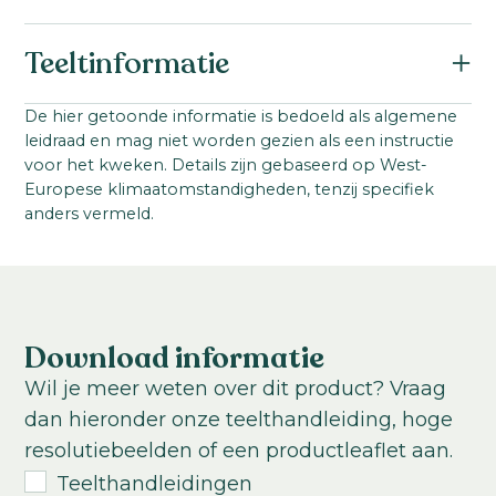
Botanische naam:
Teeltinformatie
Callistephus chinensis
Familie:
Startmateriaal:
De hier getoonde informatie is bedoeld als algemene
Asteraceae
leidraad en mag niet worden gezien als een instructie
Zaad
Serienaam:
voor het kweken. Details zijn gebaseerd op West-
Steellengte:
Europese klimaatomstandigheden, tenzij specifiek
Matsumoto
60
-
80
cm
anders vermeld.
VBN code:
Teeltlocatie:
18002
Kas; Buitenteelt
Teelttemperatuur:
Koel
Warm
Download informatie
Teeltduur tot jonge plant:
Wil je meer weten over dit product? Vraag
3-4
weken
dan hieronder onze teelthandleiding, hoge
Teeltduur van jonge plant tot eindproduct:
resolutiebeelden of een productleaflet aan.
14
-
18
weken
Teelthandleidingen