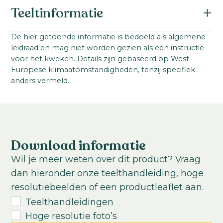
Botanische naam:
Teeltinformatie
Celosia argentea cristata
Familie:
Startmateriaal:
De hier getoonde informatie is bedoeld als algemene
Amaranthaceae
leidraad en mag niet worden gezien als een instructie
Zaad
Serienaam:
voor het kweken. Details zijn gebaseerd op West-
Steellengte:
Europese klimaatomstandigheden, tenzij specifiek
Captain
80
-
120
cm
anders vermeld.
Teeltlocatie:
Kas
Zaaiperiode:
Medio voorjaar tot late zomer
Download informatie
Teelttemperatuur:
Wil je meer weten over dit product? Vraag
Warm
dan hieronder onze teelthandleiding, hoge
Teeltduur tot jonge plant:
resolutiebeelden of een productleaflet aan.
3-4
weken
Teelthandleidingen
Teeltduur van jonge plant tot eindproduct:
Hoge resolutie foto’s
10
-
14
weken