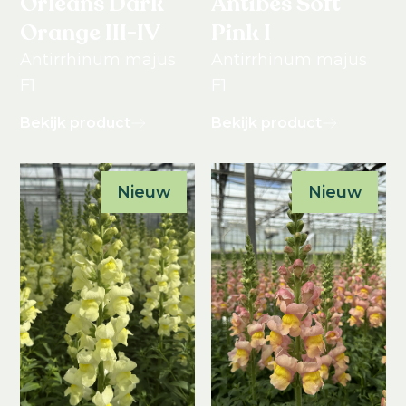
Orleans Dark
Antibes Soft
Orange III-IV
Pink I
Antirrhinum majus
Antirrhinum majus
F1
F1
Bekijk product
Bekijk product
Nieuw
Nieuw