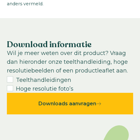
80
-
100
cm
anders vermeld.
VBN code:
Teeltlocatie:
125412
Buitenteelt; Kas
Zaaiperiode:
Einde van de winter tot in de zomer
Download informatie
Teelttemperatuur:
Wil je meer weten over dit product? Vraag
Warm
dan hieronder onze teelthandleiding, hoge
Teeltduur tot jonge plant:
resolutiebeelden of een productleaflet aan.
4-5
weken
Teelthandleidingen
Teeltduur van jonge plant tot eindproduct:
Hoge resolutie foto’s
8
-
20
weken
Downloads aanvragen