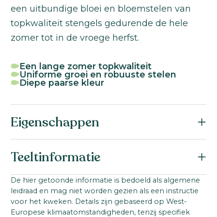
een uitbundige bloei en bloemstelen van
topkwaliteit stengels gedurende de hele
zomer tot in de vroege herfst.
Een lange zomer topkwaliteit
Uniforme groei en robuuste stelen
Diepe paarse kleur
Eigenschappen
Botanische naam:
Teeltinformatie
Antirrhinum majus F1
Familie:
Startmateriaal:
De hier getoonde informatie is bedoeld als algemene
Scrophulariaceae / Plantaginaceae
leidraad en mag niet worden gezien als een instructie
Gepilleerd zaad
Zaad
Serienaam:
voor het kweken. Details zijn gebaseerd op West-
Steellengte:
Europese klimaatomstandigheden, tenzij specifiek
Toulon V