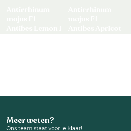
Antirrhinum
Antirrhinum
majus F1
majus F1
Antibes Lemon I
Antibes Apricot
I
Antirrhinum majus
F1
Antirrhinum majus
F1
Bekijk product
Bekijk product
Meer weten?
Ons team staat voor je klaar!